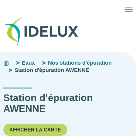
Fils
You
Eaux
Nos stations d'épuration
are
Station d'épuration AWENNE
d'ariane
here:
Station d'épuration
AWENNE
AFFICHER LA CARTE