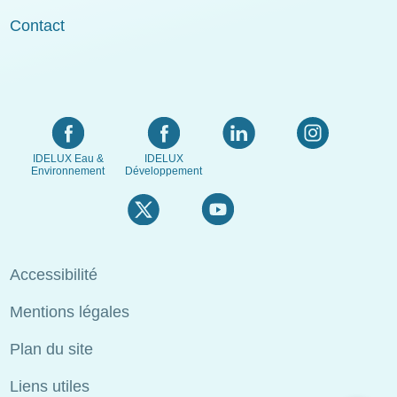
Contact
IDELUX Eau &
IDELUX
Environnement
Développement
Menu
Accessibilité
Pied
Mentions légales
de
page
Plan du site
Liens utiles