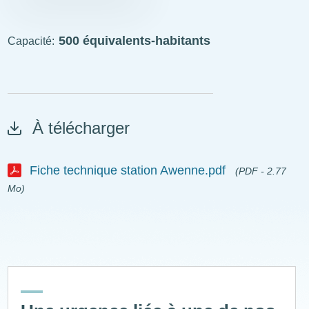
STEP
visitable
500 équivalents-habitants
Capacité
ExplÔs
À télécharger
Fiche technique station Awenne.pdf
(PDF - 2.77
Mo)
Document