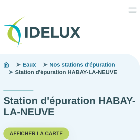
Fils
You
Eaux
Nos stations d'épuration
are
Station d'épuration HABAY-LA-NEUVE
d'ariane
here:
Station d'épuration HABAY-
LA-NEUVE
AFFICHER LA CARTE