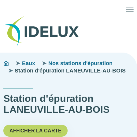
Fils
You
Eaux
Nos stations d'épuration
are
Station d'épuration LANEUVILLE-AU-BOIS
d'ariane
here:
Station d'épuration
LANEUVILLE-AU-BOIS
AFFICHER LA CARTE