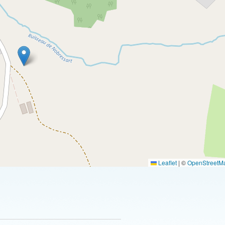
Leaflet
|
©
OpenStreetM