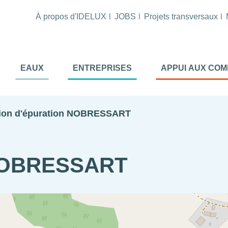
À propos d'IDELUX
JOBS
Projets transversaux
tion
EAUX
ENTREPRISES
APPUI AUX CO
ale
al
tion d'épuration NOBRESSART
 NOBRESSART