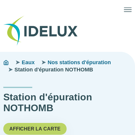
Fils
You
Eaux
Nos stations d'épuration
are
Station d'épuration NOTHOMB
d'ariane
here:
Station d'épuration
NOTHOMB
AFFICHER LA CARTE