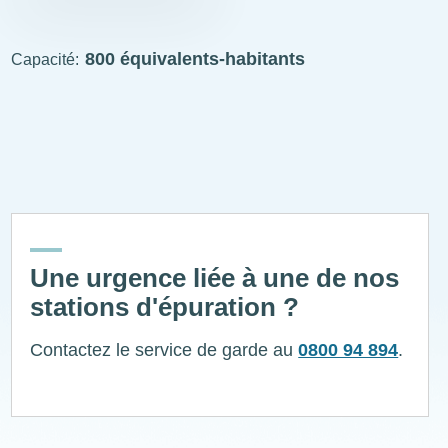
STEP
visitable
800 équivalents-habitants
Capacité
ExplÔs
Une urgence liée à une de nos
stations d'épuration ?
Contactez le service de garde au
0800 94 894
.