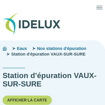
Fils
You
Eaux
Nos stations d'épuration
are
Station d'épuration VAUX-SUR-SURE
d'ariane
here:
Station d'épuration VAUX-
SUR-SURE
AFFICHER LA CARTE