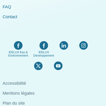
FAQ
Contact
IDELUX Eau &
IDELUX
Environnement
Développement
Menu
Accessibilité
Pied
Mentions légales
de
page
Plan du site