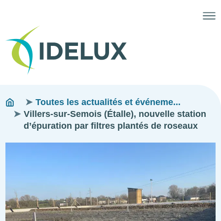
Fils
You
Toutes les actualités et événeme...
are
Villers-sur-Semois (Étalle), nouvelle station
d'ariane
here:
d’épuration par filtres plantés de roseaux
Image