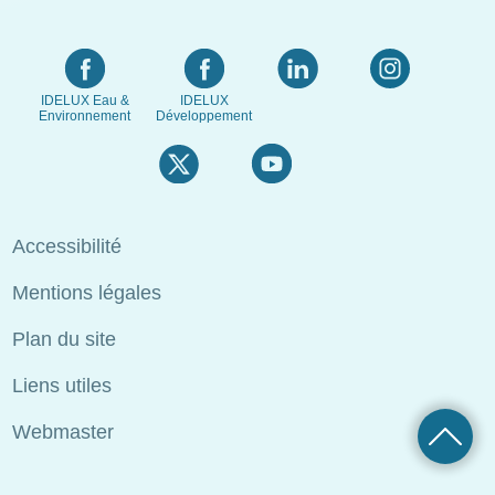
IDELUX Eau &
IDELUX
Environnement
Développement
Menu
Accessibilité
Pied
Mentions légales
de
page
Plan du site
Liens utiles
Webmaster