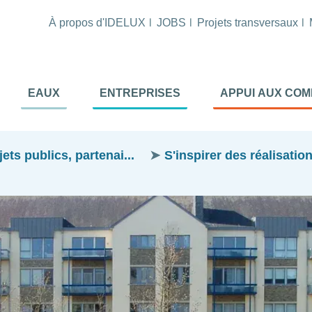
À propos d'IDELUX
JOBS
Projets transversaux
tion
EAUX
ENTREPRISES
APPUI AUX CO
ale
al
ts publics, partenai...
S'inspirer des réalisatio