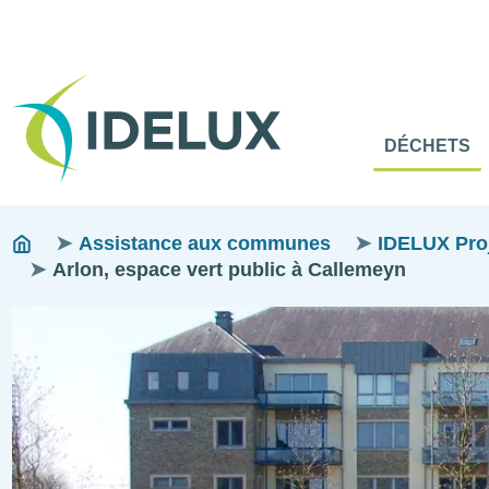
En-
Tête
Naviga
Menu
DÉCHETS
princip
princip
Fils
You
Assistance aux communes
IDELUX Proje
are
Arlon, espace vert public à Callemeyn
d'ariane
here:
Image
Image
Image