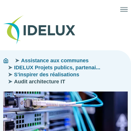
Fils
You
Assistance aux communes
are
IDELUX Projets publics, partenai...
d'ariane
here:
S'inspirer des réalisations
Audit architecture IT
Image