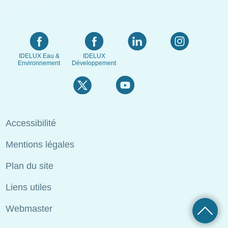
IDELUX Eau &
IDELUX
Environnement
Développement
Menu
Accessibilité
Pied
Mentions légales
de
page
Plan du site
Liens utiles
Webmaster