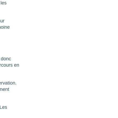
 les
our
moine
t donc
arcours en
ervation.
ement
 Les