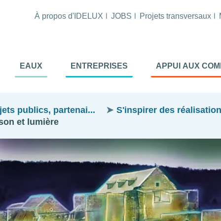
À propos d'IDELUX
JOBS
Projets transversaux
tion
EAUX
ENTREPRISES
APPUI AUX CO
ale
al
ts publics, partenai...
S'inspirer des réalisatio
son et lumière