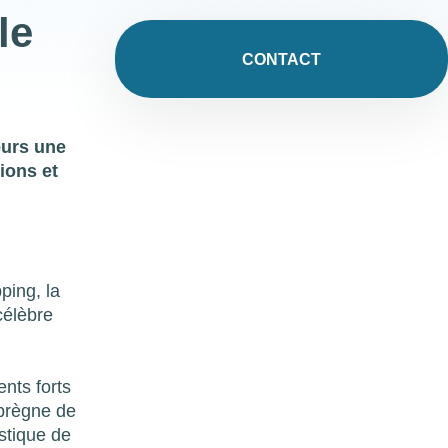
le
CONTACT
eurs une
tions et
ping, la
célèbre
nts forts
mprègne de
istique de