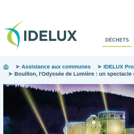
En-
Tête
Naviga
Menu
DÉCHETS
princip
princip
Fils
You
Assistance aux communes
IDELUX Proje
are
Bouillon, l'Odyssée de Lumière : un spectacle 
d'ariane
here:
Image