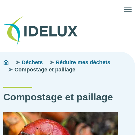
Fils
You
Déchets
Réduire mes déchets
are
Compostage et paillage
d'ariane
here:
Compostage et paillage
Illustration