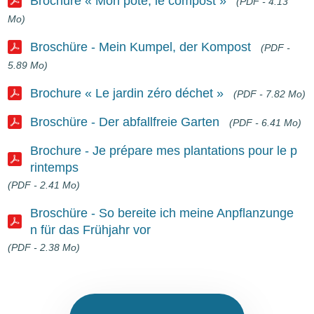
Brochure « Mon pote, le compost »
(PDF - 4.13
Mo)
Document
Broschüre - Mein Kumpel, der Kompost
(PDF -
5.89 Mo)
Document
Brochure « Le jardin zéro déchet »
(PDF - 7.82 Mo)
Document
Broschüre - Der abfallfreie Garten
(PDF - 6.41 Mo)
Document
Brochure - Je prépare mes plantations pour le p
rintemps
Document
(PDF - 2.41 Mo)
Broschüre - So bereite ich meine Anpflanzunge
n für das Frühjahr vor
Document
(PDF - 2.38 Mo)