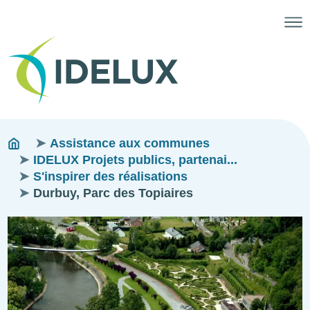
Fils
You
Assistance aux communes
are
IDELUX Projets publics, partenai...
d'ariane
here:
S'inspirer des réalisations
Durbuy, Parc des Topiaires
Image
Image