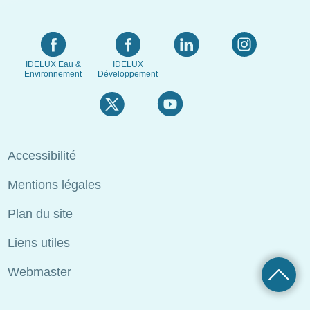
IDELUX Eau &
IDELUX
Environnement
Développement
Menu
Accessibilité
Pied
Mentions légales
de
page
Plan du site
Liens utiles
Webmaster