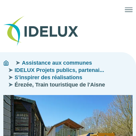
Fils
You
Assistance aux communes
are
IDELUX Projets publics, partenai...
d'ariane
here:
S'inspirer des réalisations
Érezée, Train touristique de l'Aisne
Image
Image
Image
Image