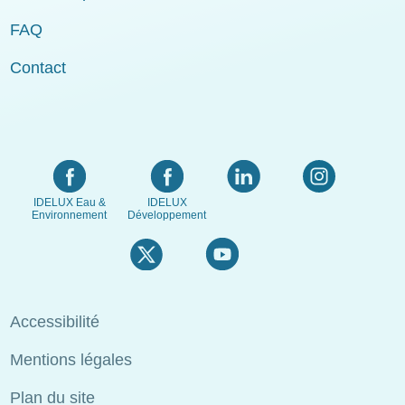
FAQ
Contact
IDELUX Eau &
IDELUX
Environnement
Développement
Menu
Accessibilité
Pied
Mentions légales
de
page
Plan du site