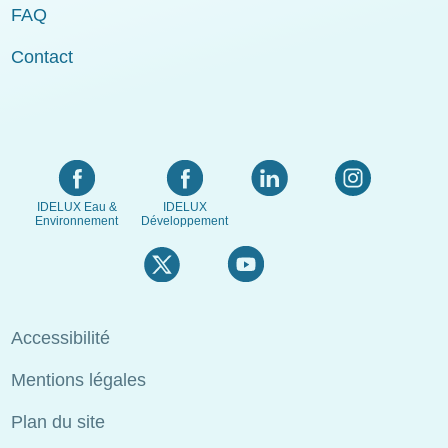
FAQ
Contact
IDELUX Eau &
IDELUX
Environnement
Développement
Menu
Accessibilité
Pied
Mentions légales
de
page
Plan du site