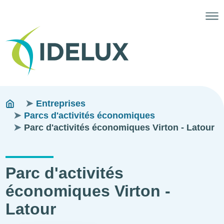
Fils
You
Entreprises
are
Parcs d'activités économiques
d'ariane
here:
Parc d'activités économiques Virton - Latour
Parc d'activités
économiques Virton -
Latour