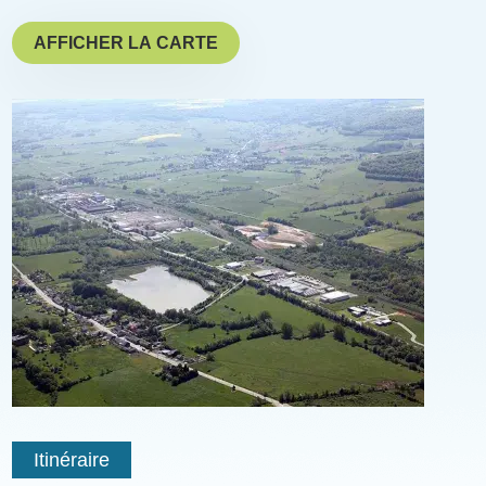
AFFICHER LA CARTE
Illustration
Coordonnées
géographiques
Itinéraire