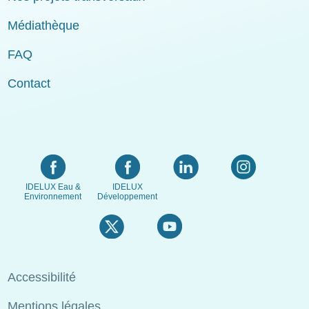
Médiathèque
FAQ
Contact
IDELUX Eau &
IDELUX
Environnement
Développement
Menu
Accessibilité
Pied
Mentions légales