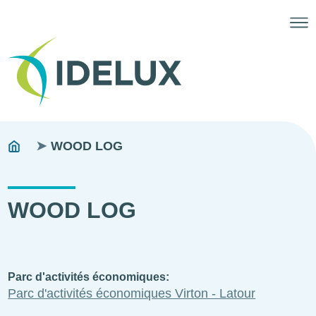
Fils
You
WOOD LOG
are
d'ariane
here:
WOOD LOG
Parc d'activités économiques
Parc d'activités économiques Virton - Latour