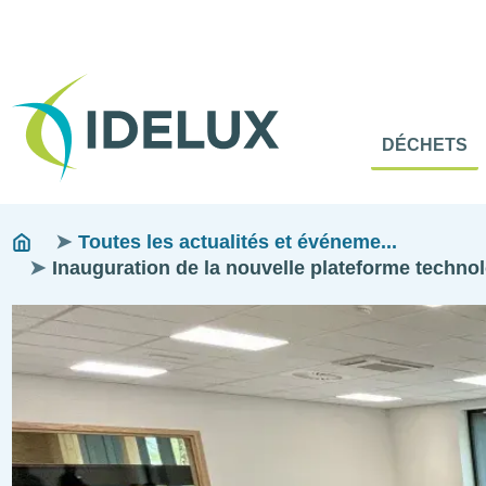
En-
Tête
Naviga
Menu
DÉCHETS
princip
princip
Fils
You
Toutes les actualités et événeme...
are
Inauguration de la nouvelle plateforme technol
d'ariane
here:
Image
Image
Image
Image
Image
Image