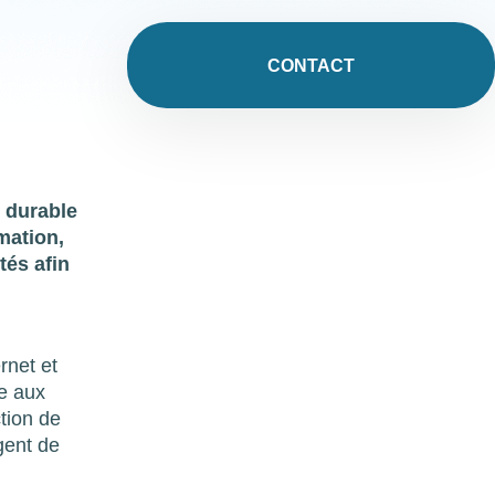
CONTACT
t durable
mation,
tés afin
rnet et
re aux
ction de
gent de