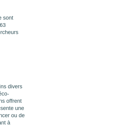
e sont
863
ercheurs
ns divers
éco-
s offrent
ésente une
ancer ou de
ant à