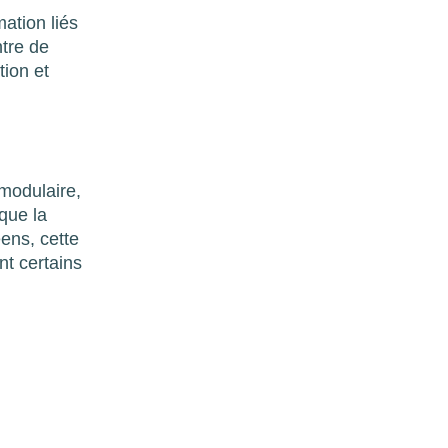
ation liés
ntre de
ion et
 modulaire,
que la
ens, cette
nt certains