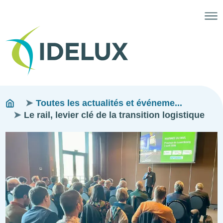
Fils
You
Toutes les actualités et événeme...
are
Le rail, levier clé de la transition logistique
d'ariane
here:
Image
Image
Image
Image
Image
Image
Image