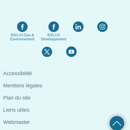
IDELUX Eau &
IDELUX
Environnement
Développement
Menu
Accessibilité
Pied
Mentions légales
de
page
Plan du site
Liens utiles
Webmaster