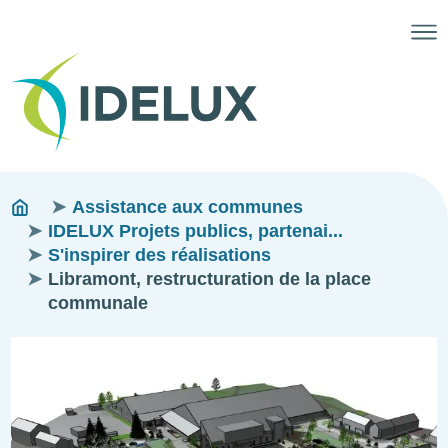
Fils
You
Assistance aux communes
are
IDELUX Projets publics, partenai...
d'ariane
here:
S'inspirer des réalisations
Libramont, restructuration de la place
communale
Image
Image
Image
Image