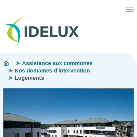
Fils
You
Assistance aux communes
are
Nos domaines d'intervention
d'ariane
here:
Logements
Image
Image
Image
Image