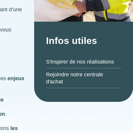
iant d’une
 vous
Infos utiles
S'inspirer de nos réalisations
Rejoindre notre centrale
 les
enjeux
d'achat
le
ion
.
rons
les