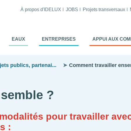
À propos d'IDELUX
JOBS
Projets transversaux
tion
EAUX
ENTREPRISES
APPUI AUX CO
ale
al
ts publics, partenai...
Comment travailler ens
nsemble ?
 modalités pour travailler ave
s :