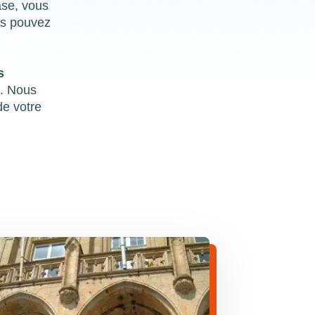
ase, vous
us pouvez
s
s
. Nous
de votre