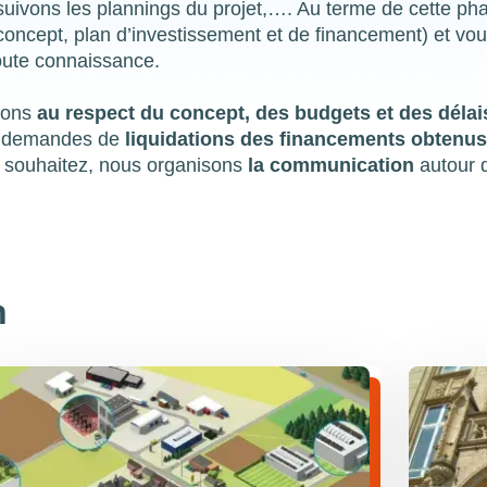
 suivons les plannings du projet,…. Au terme de cette ph
(concept, plan d’investissement et de financement) et vo
toute connaissance.
llons
au respect du concept, des budgets et des délai
es demandes de
liquidations des financements obtenu
le souhaitez, nous organisons
la communication
autour 
n