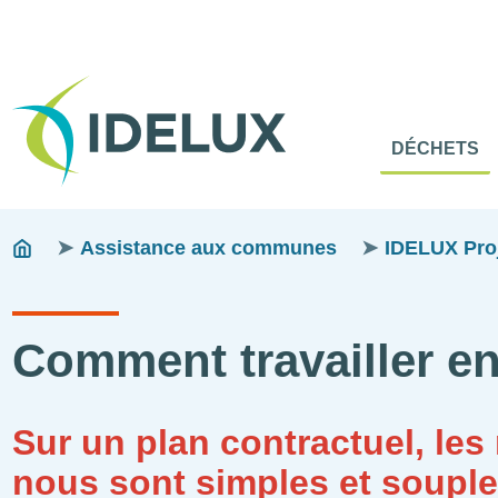
En-
Tête
Naviga
Menu
DÉCHETS
princip
princip
Fils
You
Assistance aux communes
IDELUX Proje
are
d'ariane
here:
Comment travailler e
Sur un plan contractuel, les
nous sont simples et souple