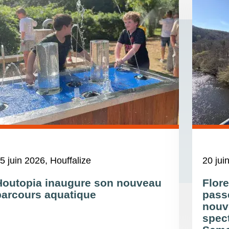
5 juin 2026
, Houffalize
20 jui
Houtopia inaugure son nouveau
Flore
parcours aquatique
pass
nouve
spect