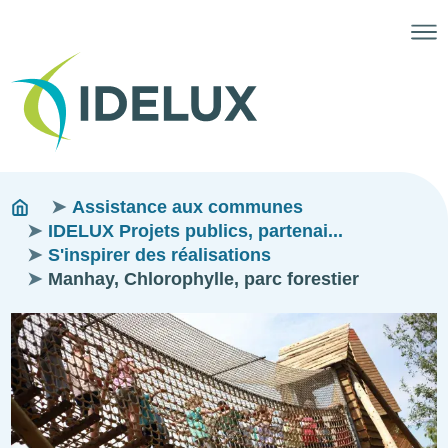
Fils
You
Assistance aux communes
are
IDELUX Projets publics, partenai...
d'ariane
here:
S'inspirer des réalisations
Manhay, Chlorophylle, parc forestier
Image
Image
Image
Image
Image
Image
Image