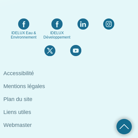
IDELUX Eau &
IDELUX
Environnement
Développement
Menu
Accessibilité
Pied
Mentions légales
de
page
Plan du site
Liens utiles
Webmaster