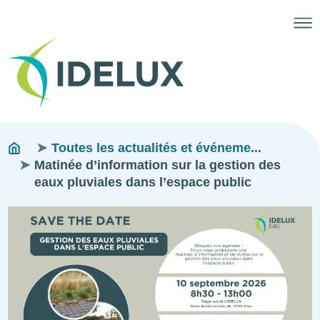
Fils
You
Toutes les actualités et événeme...
are
Matinée d’information sur la gestion des
d'ariane
here:
eaux pluviales dans l’espace public
Image