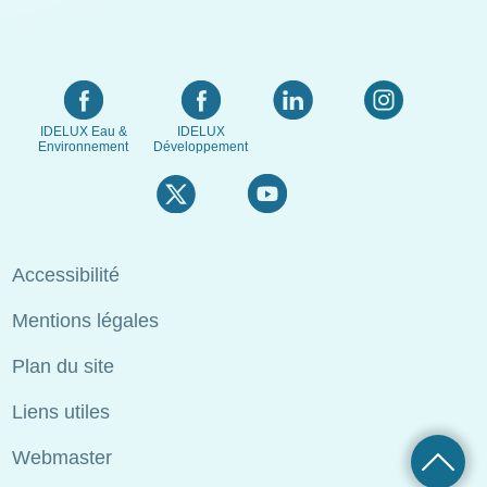
IDELUX Eau &
IDELUX
Environnement
Développement
Menu
Accessibilité
Pied
Mentions légales
de
page
Plan du site
Liens utiles
Webmaster