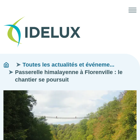
Fils
You
Toutes les actualités et événeme...
are
Passerelle himalayenne à Florenville : le
d'ariane
here:
chantier se poursuit
Image