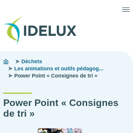
Fils
You
Déchets
are
Les animations et outils pédagog...
d'ariane
here:
Power Point « Consignes de tri »
Power Point « Consignes
de tri »
Illustration