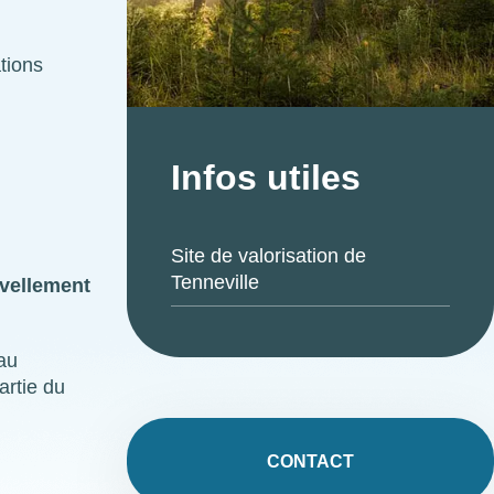
tions
Infos utiles
Site de valorisation de
Tenneville
uvellement
au
artie du
CONTACT