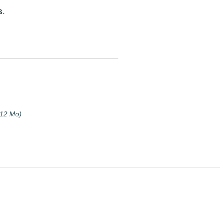
s
.
.12 Mo)