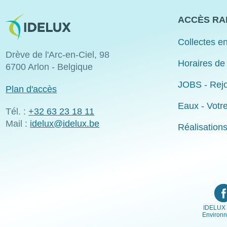
Image
ACCÈS RA
Collectes en
Drève de l'Arc-en-Ciel, 98
Horaires de
6700 Arlon - Belgique
JOBS - Rejo
Plan d'accès
Eaux - Votr
Tél. :
+32 63 23 18 11
Mail :
idelux@idelux.be
Réalisation
IDELUX 
Environ