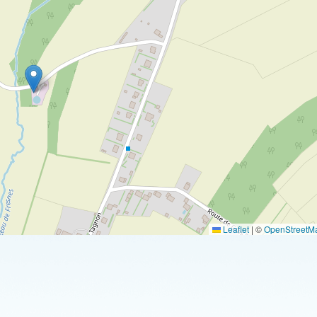
Leaflet
|
©
OpenStreetM