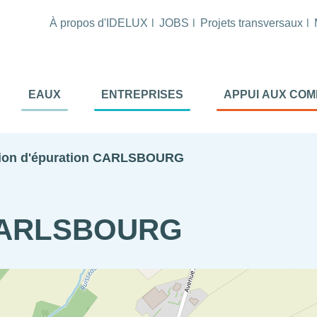
À propos d'IDELUX
JOBS
Projets transversaux
tion
EAUX
ENTREPRISES
APPUI AUX CO
ale
al
tion d'épuration CARLSBOURG
n CARLSBOURG