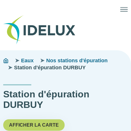
Fils
You
Eaux
Nos stations d'épuration
are
Station d'épuration DURBUY
d'ariane
here:
Station d'épuration
DURBUY
AFFICHER LA CARTE