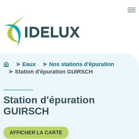
Fils
You
Eaux
Nos stations d'épuration
are
Station d'épuration GUIRSCH
d'ariane
here:
Station d'épuration
GUIRSCH
AFFICHER LA CARTE