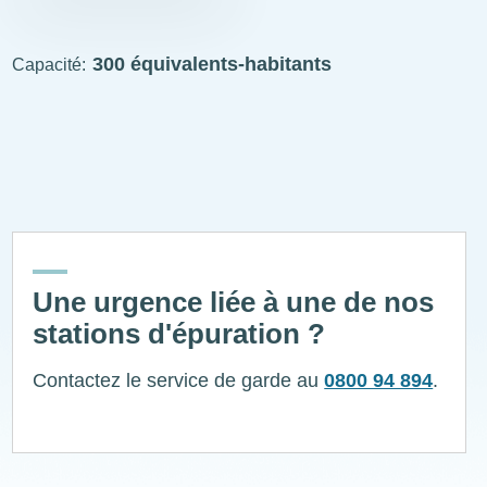
STEP
visitable
300 équivalents-habitants
Capacité
ExplÔs
Une urgence liée à une de nos
stations d'épuration ?
Contactez le service de garde au
0800 94 894
.