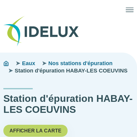
Fils
You
Eaux
Nos stations d'épuration
are
Station d'épuration HABAY-LES COEUVINS
d'ariane
here:
Station d'épuration HABAY-
LES COEUVINS
AFFICHER LA CARTE