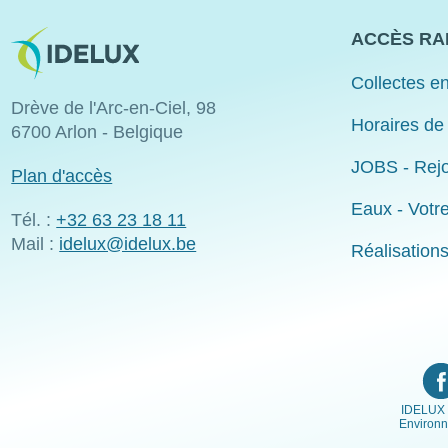
Image
ACCÈS RA
Collectes en
Drève de l'Arc-en-Ciel, 98
Horaires de
6700 Arlon - Belgique
JOBS - Rejo
Plan d'accès
Eaux - Votr
Tél. :
+32 63 23 18 11
Mail :
idelux@idelux.be
Réalisation
IDELUX 
Environ