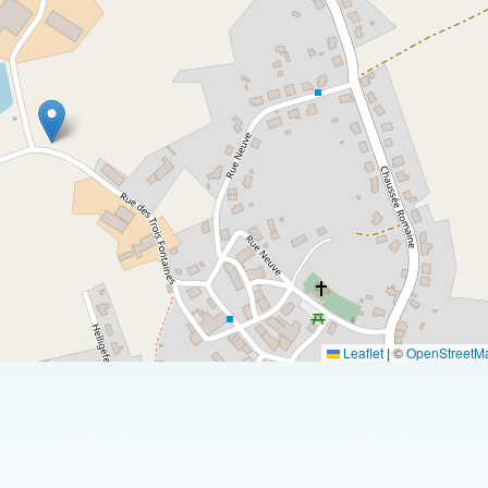
Leaflet
|
©
OpenStreetM