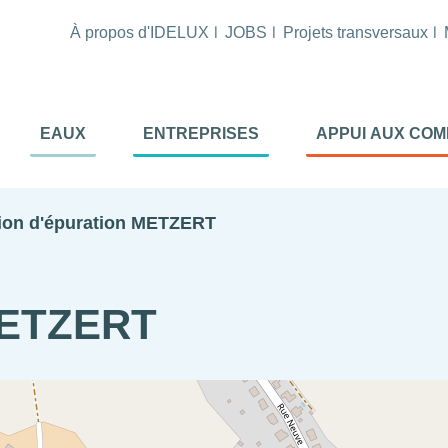
À propos d'IDELUX
JOBS
Projets transversaux
tion
EAUX
ENTREPRISES
APPUI AUX CO
ale
al
tion d'épuration METZERT
 METZERT