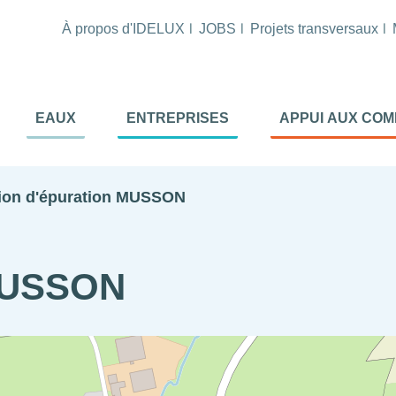
À propos d'IDELUX
JOBS
Projets transversaux
tion
EAUX
ENTREPRISES
APPUI AUX CO
ale
al
tion d'épuration MUSSON
 MUSSON