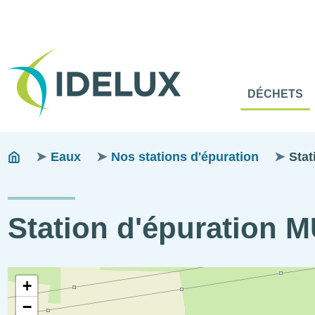
En-
Tête
Naviga
Menu
DÉCHETS
princip
princip
Fils
You
Eaux
Nos stations d'épuration
Sta
are
d'ariane
here:
Station d'épuration
STEP
Coordonnées
+
visitable
géographiques
−