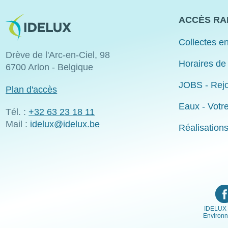
Image
ACCÈS RA
Collectes en
Drève de l'Arc-en-Ciel, 98
Horaires de
6700 Arlon - Belgique
JOBS - Rejo
Plan d'accès
Eaux - Votr
Tél. :
+32 63 23 18 11
Mail :
idelux@idelux.be
Réalisation
IDELUX 
Environ