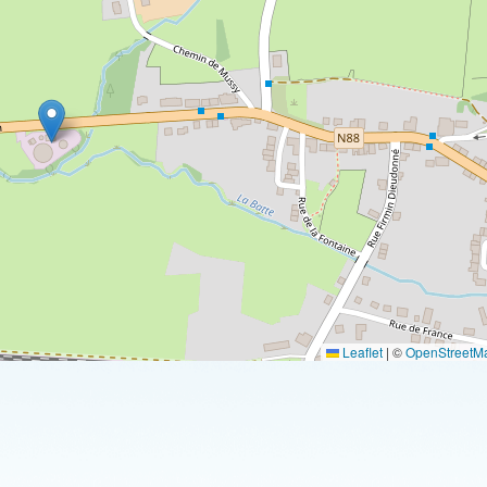
Leaflet
|
©
OpenStreetM