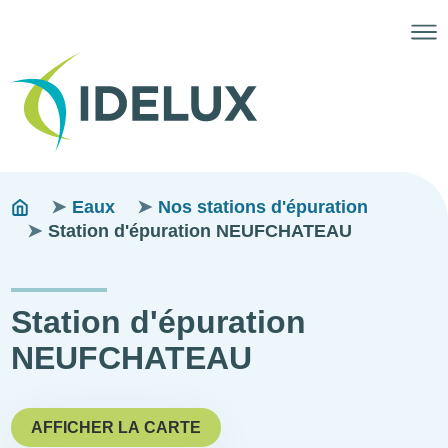
Fils
You
Eaux
Nos stations d'épuration
are
Station d'épuration NEUFCHATEAU
d'ariane
here:
Station d'épuration
NEUFCHATEAU
AFFICHER LA CARTE