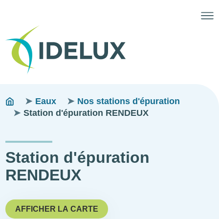
Fils
You
Eaux
Nos stations d'épuration
are
Station d'épuration RENDEUX
d'ariane
here:
Station d'épuration
RENDEUX
AFFICHER LA CARTE