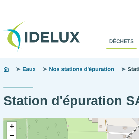
En-
Tête
Naviga
Menu
DÉCHETS
princip
princip
Fils
You
Eaux
Nos stations d'épuration
Sta
are
d'ariane
here:
Station d'épuration
STEP
Coordonnées
+
visitable
géographiques
−