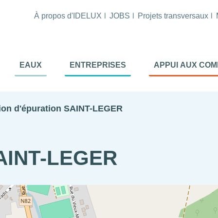
À propos d'IDELUX
JOBS
Projets transversaux
tion
EAUX
ENTREPRISES
APPUI AUX CO
ale
al
tion d'épuration SAINT-LEGER
 SAINT-LEGER