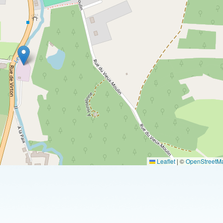
Leaflet
|
©
OpenStreetM