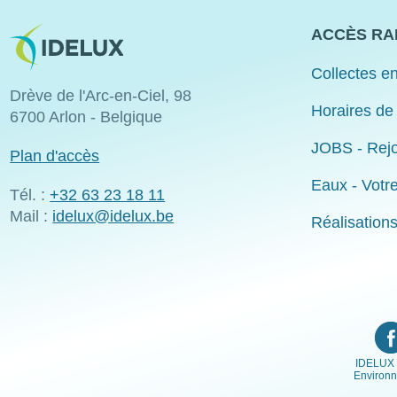
Image
ACCÈS RA
Collectes en
Drève de l'Arc-en-Ciel, 98
Horaires de
6700 Arlon - Belgique
JOBS - Rejo
Plan d'accès
Eaux - Votr
Tél. :
+32 63 23 18 11
Mail :
idelux@idelux.be
Réalisation
IDELUX 
Environ