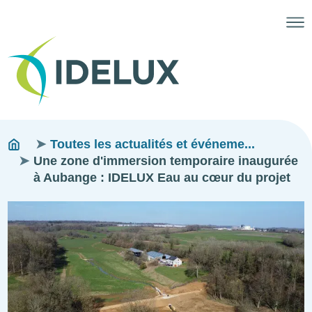
Fils
You
Toutes les actualités et événeme...
are
Une zone d'immersion temporaire inaugurée
d'ariane
here:
à Aubange : IDELUX Eau au cœur du projet
Image