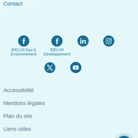
Contact
IDELUX Eau &
IDELUX
Environnement
Développement
Menu
Accessibilité
Pied
Mentions légales
de
page
Plan du site
Liens utiles