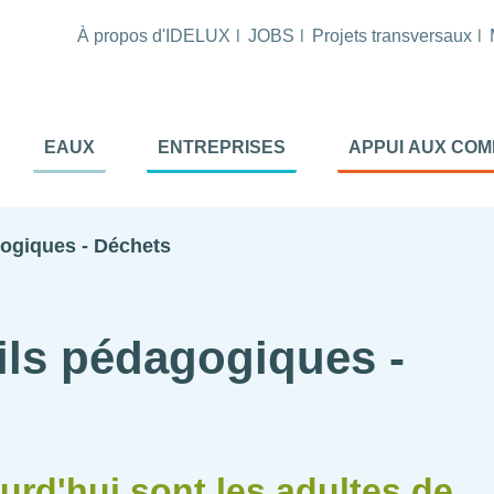
À propos d'IDELUX
JOBS
Projets transversaux
tion
EAUX
ENTREPRISES
APPUI AUX CO
ale
al
gogiques - Déchets
ils pédagogiques -
urd'hui sont les adultes de