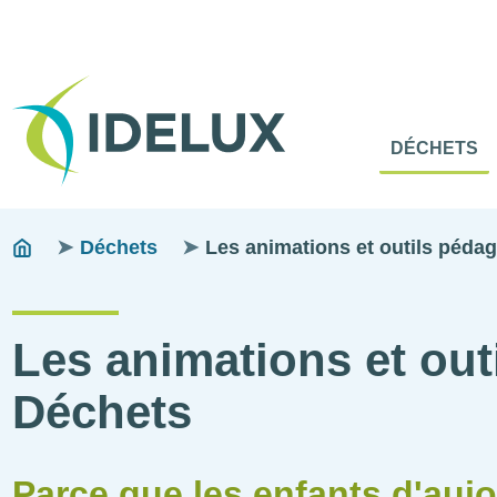
En-
Tête
Naviga
Menu
DÉCHETS
princip
princip
Pfadnavigation
You
Déchets
Les animations et outils péda
are
here:
Les animations et out
Déchets
Parce que les enfants d'aujo