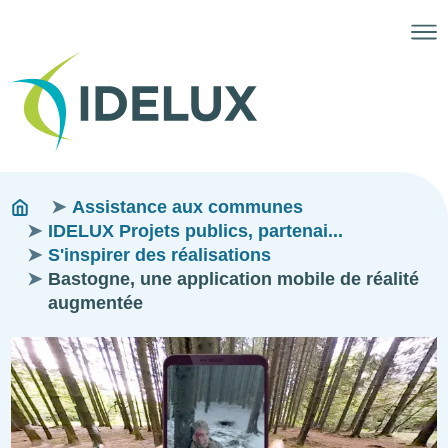
Fils
You
Assistance aux communes
are
IDELUX Projets publics, partenai...
d'ariane
here:
S'inspirer des réalisations
Bastogne, une application mobile de réalité
augmentée
Image
Image
Image