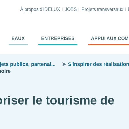
À propos d'IDELUX
JOBS
Projets transversaux
tion
EAUX
ENTREPRISES
APPUI AUX CO
ale
al
ts publics, partenai...
S'inspirer des réalisatio
moire
riser le tourisme de