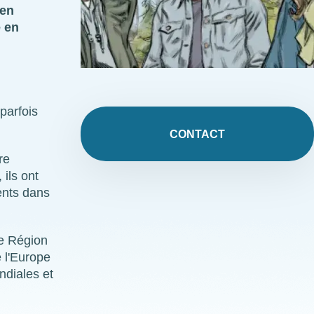
 en
e en
parfois
CONTACT
re
ils ont
ents dans
de Région
e l'Europe
ndiales et