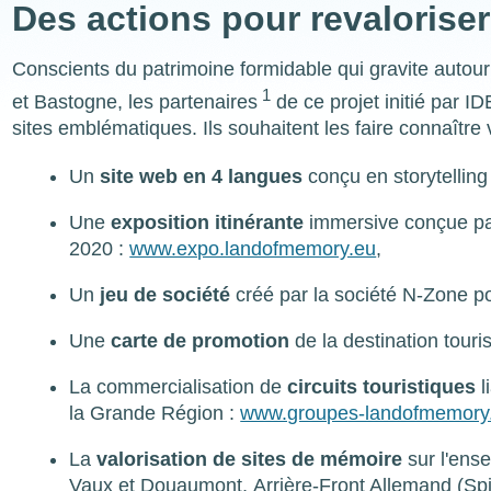
Des actions pour revalorise
Conscients du patrimoine formidable qui gravite autour
1
et Bastogne, les partenaires
de ce projet initié par I
sites emblématiques. Ils souhaitent les faire connaîtr
Un
site web en 4 langues
conçu en storytelling
Une
exposition itinérante
immersive conçue par
2020 :
www.expo.landofmemory.eu
,
Un
jeu de société
créé par la société N-Zone po
Une
carte de promotion
de la destination tour
La commercialisation de
circuits touristiques
l
la Grande Région :
www.groupes-landofmemory
La
valorisation de sites de mémoire
sur l'ense
Vaux et Douaumont, Arrière-Front Allemand (Sp