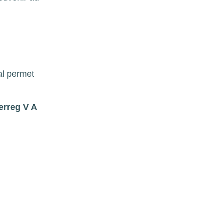
al permet
.
erreg V A