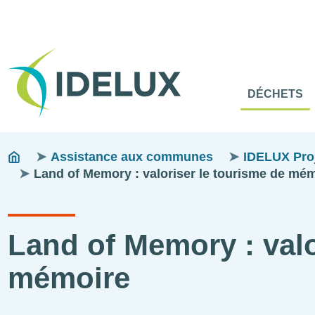
En-
Tête
Naviga
Menu
DÉCHETS
princip
princip
Fils
You
Assistance aux communes
IDELUX Proje
are
Land of Memory : valoriser le tourisme de mé
d'ariane
here:
Land of Memory : valo
mémoire