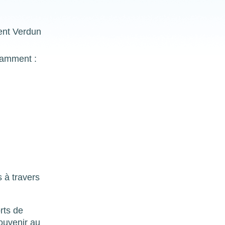
ment Verdun
otamment :
s à travers
rts de
ouvenir au