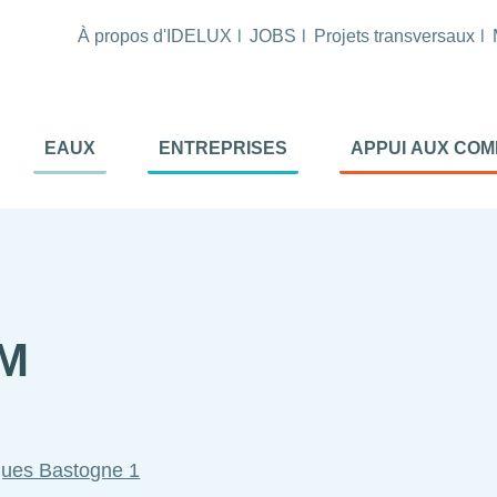
À propos d'IDELUX
JOBS
Projets transversaux
tion
EAUX
ENTREPRISES
APPUI AUX CO
ale
al
UM
iques Bastogne 1