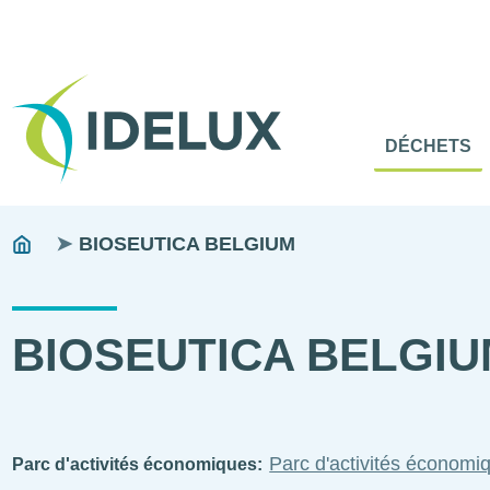
En-
Tête
Naviga
Menu
DÉCHETS
princip
princip
Fils
You
BIOSEUTICA BELGIUM
are
d'ariane
here:
BIOSEUTICA BELGI
Parc d'activités économ
Parc d'activités économiques