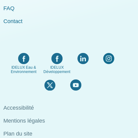
FAQ
Contact
IDELUX Eau &
IDELUX
Environnement
Développement
Menu
Accessibilité
Pied
Mentions légales
de
page
Plan du site