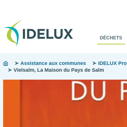
En-
Tête
Naviga
Menu
DÉCHETS
princip
princip
Fils
You
Assistance aux communes
IDELUX Proje
are
Vielsalm, La Maison du Pays de Salm
d'ariane
here:
Image