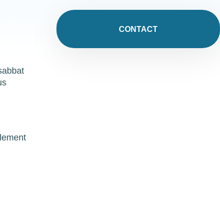
CONTACT
 sabbat
us
alement