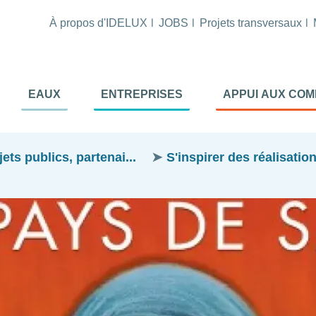
À propos d'IDELUX
JOBS
Projets transversaux
tion
EAUX
ENTREPRISES
APPUI AUX CO
ale
al
ts publics, partenai...
S'inspirer des réalisatio